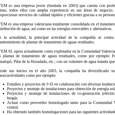
VEM es una empresa joven (fundada en 2003) que cuenta con profesi
amas, todos ellos con amplia experiencia en sus áreas de negocio.
oporcionar servicios de calidad rápidos y eficientes gracias a su persona
EM es una empresa valenciana totalmente consolidada en el tratamiento
stribución de agua, así como en las energías renovables y alternativas.
n la actualidad, la principal actividad de la compañía se centra
ntenimiento de plantas de tratamiento de aguas residuales.
VEM SL opera actualmente como explotador en la Comunidad Valencian
5 plantas de tratamiento de aguas residuales, como por ejemplo: Pa
nalopó, Pilar de la Horadada, etc.; con un volumen de agua tratada qu
esde sus inicios en el año 2003, la compañía ha diversificado su a
neas/actividades como por ejemplo:
Estudios y proyectos de I+D en colaboración con diversas instituci
Proyectos y montaje de instalaciones para obtención de energía sola
Proyectos y montaje de instalaciones de co-generación (eléctri
biogás
Actuar como proveedor homologado tanto para la Comunidad 
central.
Ha obtenido también homologaciones para las siguientes actividade