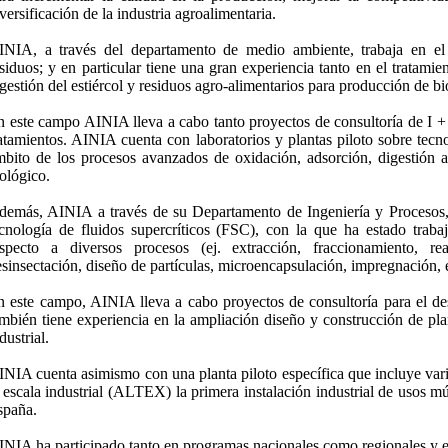
versificación de la industria agroalimentaria.
INIA, a través del departamento de medio ambiente, trabaja en el 
siduos; y en particular tiene una gran experiencia tanto en el tratam
gestión del estiércol y residuos agro-alimentarios para producción de bi
n este campo AINIA lleva a cabo tanto proyectos de consultoría de I +
atamientos. AINIA cuenta con laboratorios y plantas piloto sobre tecn
mbito de los procesos avanzados de oxidación, adsorción, digestión a
ológico.
demás, AINIA a través de su Departamento de Ingeniería y Procesos, 
ecnología de fluidos supercríticos (FSC), con la que ha estado traba
especto a diversos procesos (ej. extracción, fraccionamiento, reac
sinsectación, diseño de partículas, microencapsulación, impregnación, e
n este campo, AINIA lleva a cabo proyectos de consultoría para el de
mbién tiene experiencia en la ampliación diseño y construcción de pla
dustrial.
NIA cuenta asimismo con una planta piloto específica que incluye varia
 escala industrial (ALTEX) la primera instalación industrial de usos mú
spaña.
INIA ha participado tanto en programas nacionales como regionales y e