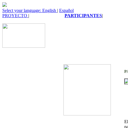
Select your language: English
|
Español
PROYECTO
|
PARTICIPANTES
|
P
El
p