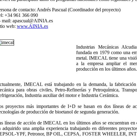
ersona de contacto: Andrés Pascual (Coordinador del proyecto)
el: +34 961 366 090
- mail: apascual@AINIA.es
itio web:
www.AINIA.es
Industrias Mecánicas Alcud
fundada en 1979 como una empr
metal. IMECAL tiene una visió
a la empresa ampliar el me
producción en los últimos años.
ctualmente, IMECAL está trabajando en la demanda, la fabricación
ecánica para obras civiles, Petro-Refinerías y Petroquímica, Transpo
frigeración, Industria auxiliar del motor e Industria Cerámica.
os proyectos más importantes de I+D se basan en dos líneas de acc
ecnologías de producción de bioetanol de segunda generación.
as líneas de acción de IMECAL en los últimos años se encuentran en d
a adquirido una amplia experiencia trabajando en diferentes proyecto
EPSOL-YPF, Petronor, BP OIL, CEPSA, FOSTER WHEELER, INTE