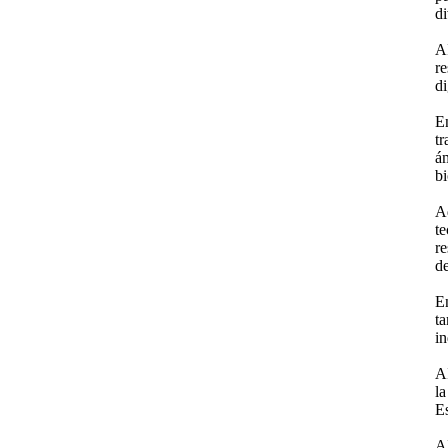
di
A
re
di
E
tr
á
bi
A
t
r
de
E
ta
in
AI
la
E
A