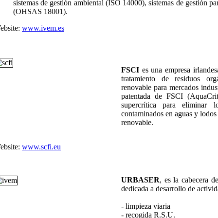
sistemas de gestión ambiental (ISO 14000), sistemas de gestión par
(OHSAS 18001).
ebsite:
www.ivem.es
FSCI
es una empresa irlandesa
tratamiento de residuos or
renovable para mercados indust
patentada de FSCI (AquaCrito
supercrítica para eliminar 
contaminados en aguas y lodos 
renovable.
ebsite:
www.scfi.eu
URBASER
, es la cabecera 
dedicada a desarrollo de activi
- limpieza viaria
- recogida R.S.U.