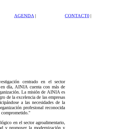
AGENDA
|
CONTACT0
|
stigación centrado en el sector
y en día, AINIA cuenta con más de
anización. La misión de AINIA es
ogro de la excelencia de las empresas
ticipándose a las necesidades de la
ganización profesional reconocida
y comprometido."
lógico en el sector agroalimentario,
idad y promover la modernización y