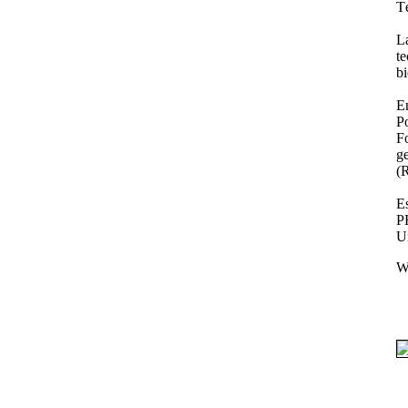
T
L
t
bi
E
P
F
g
(
E
P
U
W