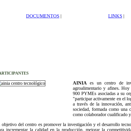
DOCUMENTOS
|
LINKS
|
ARTICIPANTES
AINIA
es un centro de inve
agroalimentario y afines. Ho
900 PYMEs asociadas a su org
"participar activamente en el l
a través de la innovación, an
sociedad, formada como una or
como colaborador cualificado 
 objetivo del centro es promover la investigación y el desarrollo tecno
ara incrementar la calidad en la producción, mejorar la competitiv