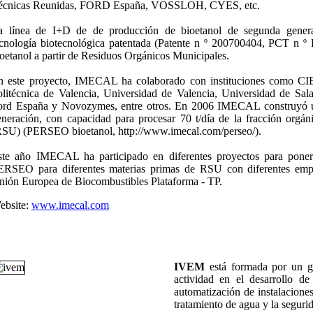
écnicas Reunidas, FORD España, VOSSLOH, CYES, etc.
a línea de I+D de de producción de bioetanol de segunda genera
ecnología biotecnológica patentada (Patente n º 200700404, PCT n º
oetanol a partir de Residuos Orgánicos Municipales.
n este proyecto, IMECAL ha colaborado con instituciones como CI
olitécnica de Valencia, Universidad de Valencia, Universidad de Sa
ord España y Novozymes, entre otros. En 2006 IMECAL construyó un
eneración, con capacidad para procesar 70 t/día de la fracción orgán
RSU) (PERSEO bioetanol, http://www.imecal.com/perseo/).
ste año IMECAL ha participado en diferentes proyectos para poner
ERSEO para diferentes materias primas de RSU con diferentes em
nión Europea de Biocombustibles Plataforma - TP.
ebsite:
www.imecal.com
IVEM
está formada por un g
actividad en el desarrollo de
automatización de instalaciones
tratamiento de agua y la segurid