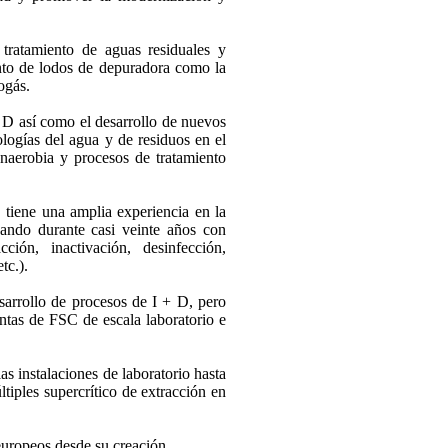
tratamiento de aguas residuales y
iento de lodos de depuradora como la
ogás.
 D así como el desarrollo de nuevos
ologías del agua y de residuos en el
naerobia y procesos de tratamiento
tiene una amplia experiencia en la
jando durante casi veinte años con
ción, inactivación, desinfección,
tc.).
sarrollo de procesos de I + D, pero
ntas de FSC de escala laboratorio e
s instalaciones de laboratorio hasta
ltiples supercrítico de extracción en
uropeos desde su creación.