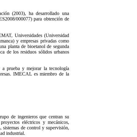
ción (2003), ha desarrollado una
 ES2008/000077) para obtención de
EMAT, Universidades (Universidad
lamanca) y empresas privadas como
a planta de bioetanol de segunda
ica de los residuos sólidos urbanos
 a prueba y mejorar la tecnología
presas. IMECAL es miembro de la
rupo de ingenieros que centran su
 proyectos eléctricos y mecánicos,
, sistemas de control y supervisión,
ad industrial.