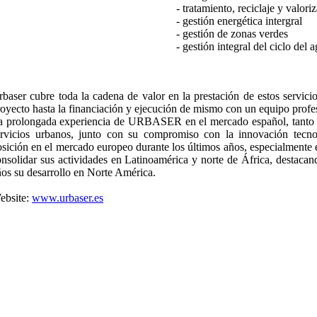
- tratamiento, reciclaje y valori
- gestión energética intergral
- gestión de zonas verdes
- gestión integral del ciclo del 
baser cubre toda la cadena de valor en la prestación de estos servicio
oyecto hasta la financiación y ejecución de mismo con un equipo profes
a prolongada experiencia de URBASER en el mercado español, tanto e
ervicios urbanos, junto con su compromiso con la innovación tecnol
osición en el mercado europeo durante los últimos años, especialmente
onsolidar sus actividades en Latinoamérica y norte de África, destaca
os su desarrollo en Norte América.
ebsite:
www.urbaser.es